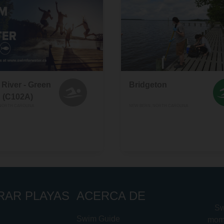
River - Green
Bridgeton
 (C102A)
NORTH CAROLINA
NEW BERN, NORTH CAROLINA
RAR PLAYAS
ACERCA DE
Sw
Swim Guide
mome