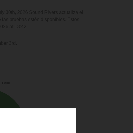
uly 30th, 2026 Sound Rivers actualiza el
e las pruebas estén disponibles. Estos
2026 at 13:42.
ber 3rd.