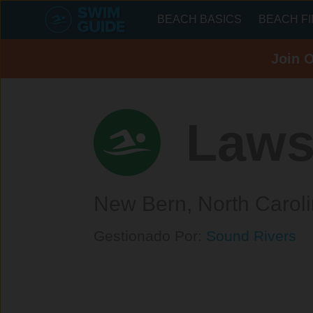
BEACH BASICS
BEACH F
Join 
Law
New Bern,
North Carol
Gestionado Por:
Sound Rivers