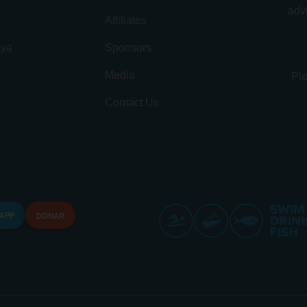
advi
Affiliates
aya
Sponsors
Media
Ple
Contact Us
 APP
DONAR