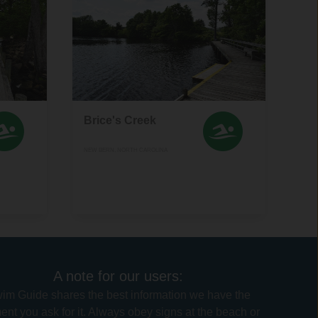
Brice's Creek
NEW BERN, NORTH CAROLINA
A note for our users:
im Guide shares the best information we have the
nt you ask for it. Always obey signs at the beach or