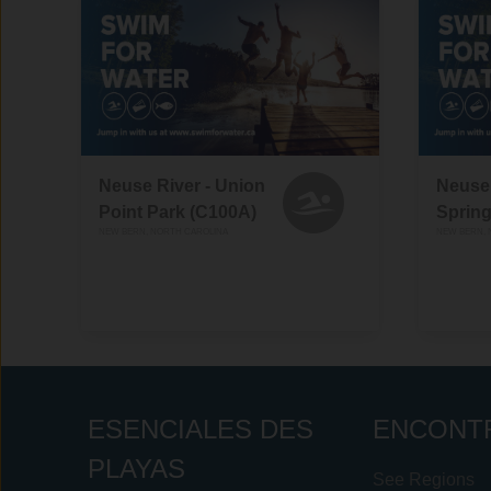
Neuse River - Union
Neuse 
Point Park (C100A)
Spring
NEW BERN, NORTH CAROLINA
NEW BERN, 
ESENCIALES DES
ENCONT
PLAYAS
See Regions