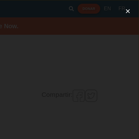
EN
FR
DONAR
e Now.
Compartir: