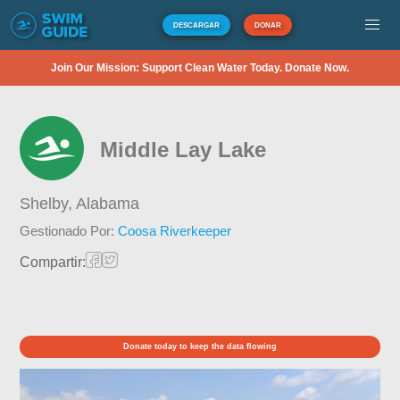
DESCARGAR
DONAR
Join Our Mission: Support Clean Water Today. Donate Now.
Middle Lay Lake
Shelby,
Alabama
Gestionado Por:
Coosa Riverkeeper
Compartir:
Donate today to keep the data flowing