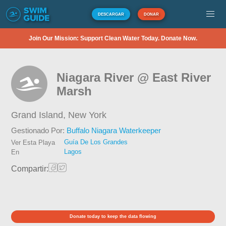
DESCARGAR
DONAR
Join Our Mission: Support Clean Water Today. Donate Now.
Niagara River @ East River
Marsh
Grand Island,
New York
Gestionado Por:
Buffalo Niagara Waterkeeper
Guía De Los Grandes
Ver Esta Playa
Lagos
En
Compartir:
Donate today to keep the data flowing