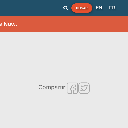
EN
FR
DONAR
e Now.
Compartir: