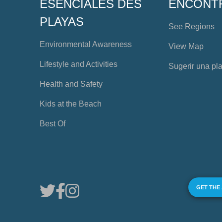
ESENCIALES DES
ENCONT
PLAYAS
See Regions
Environmental Awareness
View Map
Lifestyle and Activities
Sugerir una pl
Health and Safety
Kids at the Beach
Best Of
GET THE