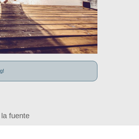
g!
la fuente