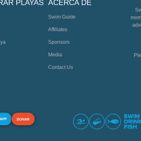
RAR PLAYAS
ACERCA DE
Sw
Swim Guide
mome
advi
Affiliates
aya
Sponsors
Media
Ple
Contact Us
 APP
DONAR