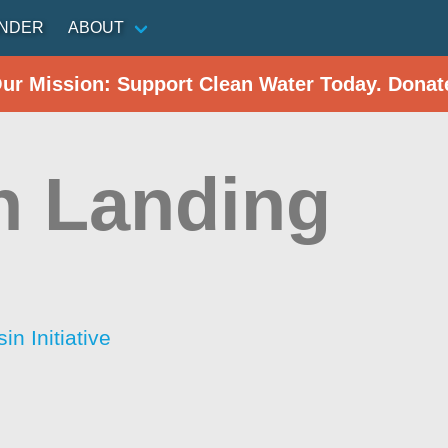
INDER
ABOUT
Our Mission: Support Clean Water Today. Donat
n Landing
n Initiative