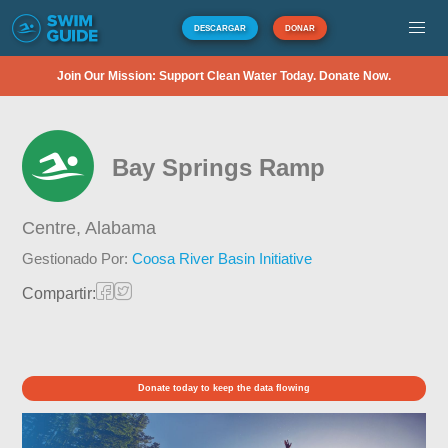
DESCARGAR
DONAR
Join Our Mission: Support Clean Water Today. Donate Now.
Bay Springs Ramp
Centre,
Alabama
Gestionado Por:
Coosa River Basin Initiative
Compartir:
Donate today to keep the data flowing