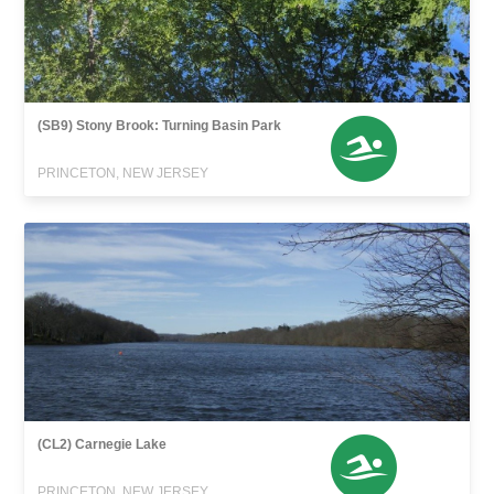
(SB9) Stony Brook: Turning Basin Park
PRINCETON, NEW JERSEY
(CL2) Carnegie Lake
PRINCETON, NEW JERSEY