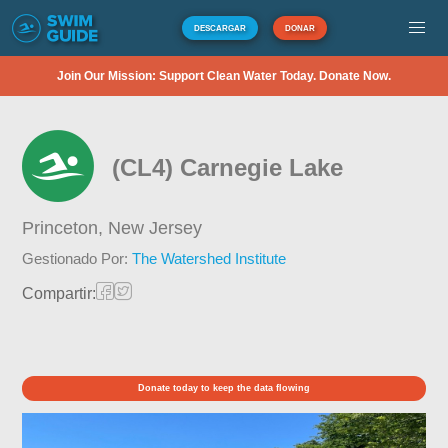
DESCARGAR
DONAR
Join Our Mission: Support Clean Water Today. Donate Now.
(CL4) Carnegie Lake
Princeton,
New Jersey
Gestionado Por:
The Watershed Institute
Compartir:
Donate today to keep the data flowing