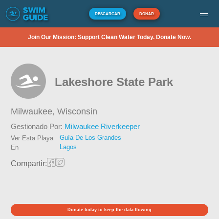
DESCARGAR
DONAR
Join Our Mission: Support Clean Water Today. Donate Now.
Lakeshore State Park
Milwaukee,
Wisconsin
Gestionado Por:
Milwaukee Riverkeeper
Guía De Los Grandes
Ver Esta Playa
Lagos
En
Compartir:
Donate today to keep the data flowing