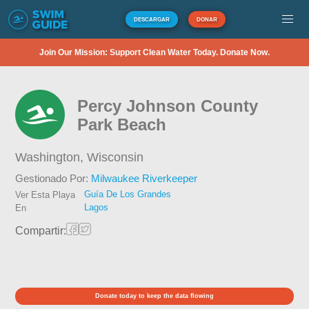
DESCARGAR
DONAR
Join Our Mission: Support Clean Water Today. Donate Now.
Percy Johnson County
Park Beach
Washington,
Wisconsin
Gestionado Por:
Milwaukee Riverkeeper
Guía De Los Grandes
Ver Esta Playa
Lagos
En
Compartir:
Donate today to keep the data flowing