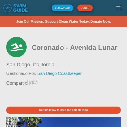
DESCARGAR
DONAR
Join Our Mission: Support Clean Water Today. Donate Now.
Coronado - Avenida Lunar
San Diego,
California
Gestionado Por:
San Diego Coastkeeper
Compartir:
Donate today to keep the data flowing