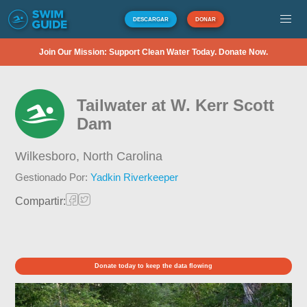
DESCARGAR
DONAR
Join Our Mission: Support Clean Water Today. Donate Now.
Tailwater at W. Kerr Scott
Dam
Wilkesboro,
North Carolina
Gestionado Por:
Yadkin Riverkeeper
Compartir:
Donate today to keep the data flowing