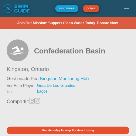
DESCARGAR
DONAR
Join Our Mission: Support Clean Water Today. Donate Now.
Confederation Basin
Kingston,
Ontario
Gestionado Por:
Kingston Monitoring Hub
Guía De Los Grandes
Ver Esta Playa
Lagos
En
Compartir:
Donate today to keep the data flowing