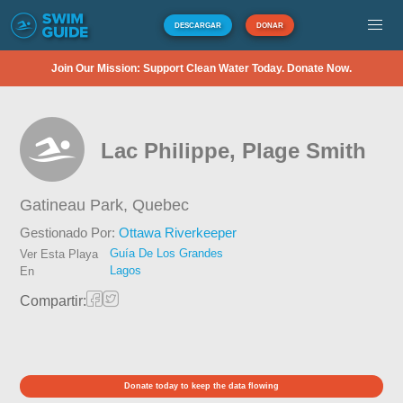
DESCARGAR
DONAR
Join Our Mission: Support Clean Water Today. Donate Now.
Lac Philippe, Plage Smith
Gatineau Park,
Quebec
Gestionado Por:
Ottawa Riverkeeper
Guía De Los Grandes
Ver Esta Playa
Lagos
En
Compartir:
Donate today to keep the data flowing