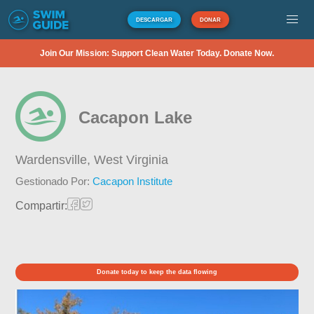
DESCARGAR
DONAR
Join Our Mission: Support Clean Water Today. Donate Now.
Cacapon Lake
Wardensville,
West Virginia
Gestionado Por:
Cacapon Institute
Compartir:
Donate today to keep the data flowing