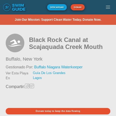
DESCARGAR
DONAR
Join Our Mission: Support Clean Water Today. Donate Now.
Black Rock Canal at
Scajaquada Creek Mouth
Buffalo,
New York
Gestionado Por:
Buffalo Niagara Waterkeeper
Guía De Los Grandes
Ver Esta Playa
Lagos
En
Compartir:
Donate today to keep the data flowing