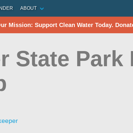
INDER
ABOUT
Our Mission: Support Clean Water Today. Donat
r State Park
p
keeper