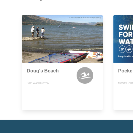
Doug's Beach
Pocke
LYLE, WASHINGTON
MOSIER, OR