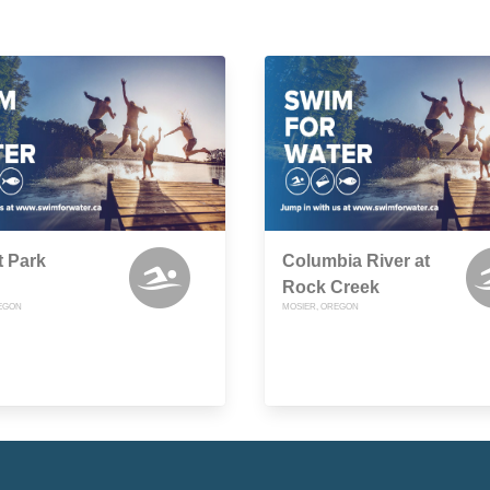
t Park
Columbia River at
Rock Creek
EGON
MOSIER, OREGON