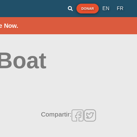
EN
FR
DONAR
e Now.
 Boat
Compartir: