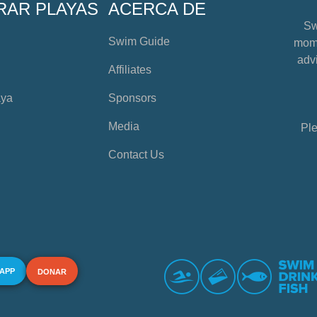
RAR PLAYAS
ACERCA DE
Sw
Swim Guide
mome
advi
Affiliates
aya
Sponsors
Media
Ple
Contact Us
 APP
DONAR