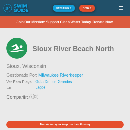
DESCARGAR
DONAR
Join Our Mission: Support Clean Water Today. Donate Now.
Sioux River Beach North
Sioux,
Wisconsin
Gestionado Por:
Milwaukee Riverkeeper
Guía De Los Grandes
Ver Esta Playa
Lagos
En
Compartir:
Donate today to keep the data flowing