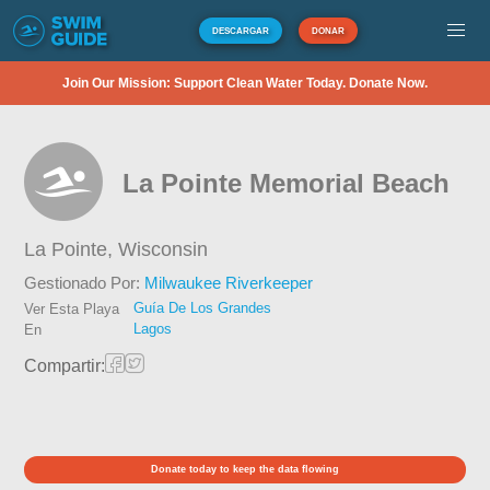
DESCARGAR
DONAR
Join Our Mission: Support Clean Water Today. Donate Now.
La Pointe Memorial Beach
La Pointe,
Wisconsin
Gestionado Por:
Milwaukee Riverkeeper
Guía De Los Grandes
Ver Esta Playa
Lagos
En
Compartir:
Donate today to keep the data flowing