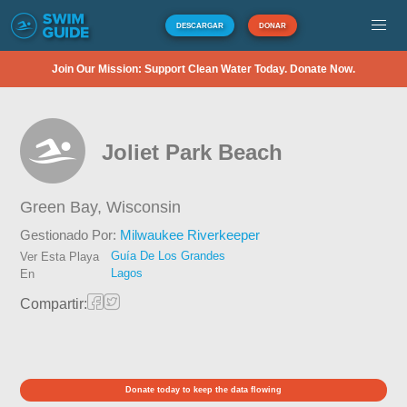
DESCARGAR
DONAR
Join Our Mission: Support Clean Water Today. Donate Now.
Joliet Park Beach
Green Bay,
Wisconsin
Gestionado Por:
Milwaukee Riverkeeper
Guía De Los Grandes
Ver Esta Playa
Lagos
En
Compartir:
Donate today to keep the data flowing