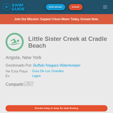
DESCARGAR
DONAR
Join Our Mission: Support Clean Water Today. Donate Now.
Little Sister Creek at Cradle
Beach
Angola,
New York
Gestionado Por:
Buffalo Niagara Waterkeeper
Guía De Los Grandes
Ver Esta Playa
Lagos
En
Compartir:
Donate today to keep the data flowing