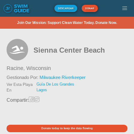
DESCARGAR
DONAR
Join Our Mission: Support Clean Water Today. Donate Now.
Sienna Center Beach
Racine,
Wisconsin
Gestionado Por:
Milwaukee Riverkeeper
Guía De Los Grandes
Ver Esta Playa
Lagos
En
Compartir:
Donate today to keep the data flowing