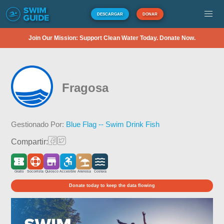
DESCARGAR
DONAR
Join Our Mission: Support Clean Water Today. Donate Now.
Fragosa
Gestionado Por:
Blue Flag -- Swim Drink Fish
Compartir:
Gratis
Socorrista
Quiosco
Accesible
Arenosa
Costera
Donate today to keep the data flowing