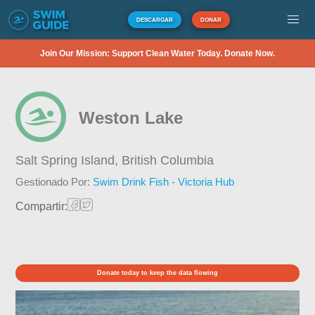
DESCARGAR
DONAR
Join Our Mission: Support Clean Water Today. Donate Now.
Weston Lake
Salt Spring Island,
British Columbia
Gestionado Por:
Swim Drink Fish - Victoria Hub
Compartir:
Donate today to keep the data flowing