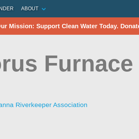
INDER
ABOUT
Our Mission: Support Clean Water Today. Donat
rus Furnace
nna Riverkeeper Association