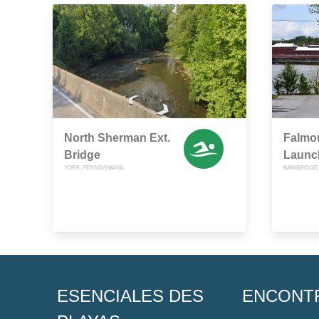
North Sherman Ext.
Falmou
Bridge
Launc
YORK, PENNSYLVANIA
BAINBRIDGE,
ESENCIALES DES
ENCONT