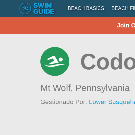
BEACH BASICS
BEACH F
Join 
Codo
Mt Wolf,
Pennsylvania
Gestionado Por:
Lower Susqueha