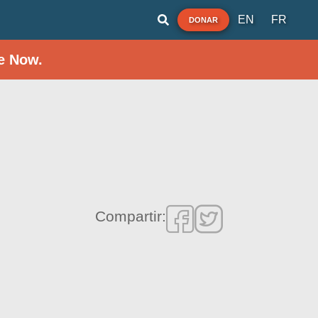
EN
FR
DONAR
e Now.
Compartir: