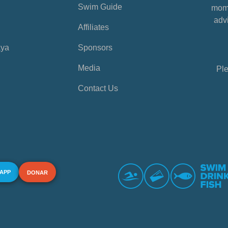
Swim Guide
mome
advi
Affiliates
aya
Sponsors
Media
Ple
Contact Us
 APP
DONAR