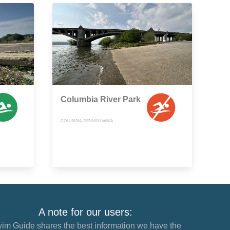
Columbia River Park
COLUMBIA, PENNSYLVANIA
A note for our users:
im Guide shares the best information we have the