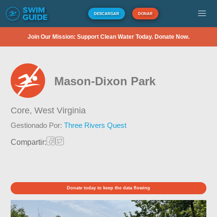
DESCARGAR
DONAR
Join Our Mission: Support Clean Water Today. Donate Now.
Mason-Dixon Park
Core,
West Virginia
Gestionado Por:
Three Rivers Quest
Compartir:
Donate today to keep the data flowing