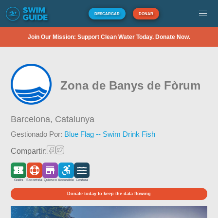
DESCARGAR
DONAR
Join Our Mission: Support Clean Water Today. Donate Now.
Zona de Banys de Fòrum
Barcelona,
Catalunya
Gestionado Por:
Blue Flag -- Swim Drink Fish
Compartir:
Gratis
Socorrista
Quiosco
Accesible
Costera
Donate today to keep the data flowing