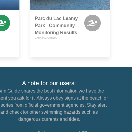
Parc du Lac Leamy
Park - Community
Monitoring Results
GATINEAU, QUEBEC
A note for our users:
im Guide shares the best information we have the
nt you ask for it. Always obey signs at the beach or
sories from official government agencies. Stay alert
and check for other swimming hazards such as
dangerous currents and tides.