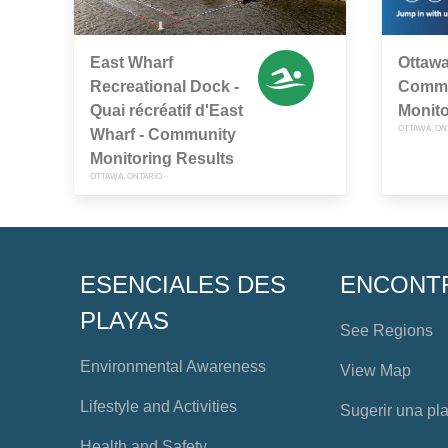
East Wharf
Ottawa
Recreational Dock -
Commu
Quai récréatif d'East
Monito
OTTAWA, ON
Wharf - Community
Monitoring Results
OTTAWA, ONTARIO
ESENCIALES DES
ENCONT
PLAYAS
See Regions
Environmental Awareness
View Map
Lifestyle and Activities
Sugerir una pl
Health and Safety