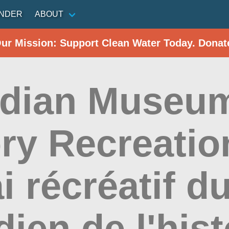
INDER
ABOUT
Our Mission: Support Clean Water Today. Donat
dian Museum
ory Recreatio
i récréatif 
ien de l'hist