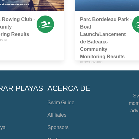
 Rowing Club -
Parc Bordeleau Park -
nity
Boat
ring Results
Launch/Lancement
TARIO
de Bateaux-
Community
Monitoring Results
OTTAWA, ONTARIO
RAR PLAYAS
ACERCA DE
Sw
Swim Guide
mome
advi
Affiliates
aya
Sponsors