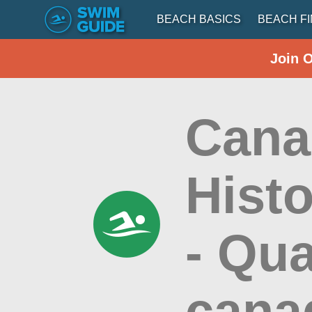
BEACH BASICS
BEACH F
Join 
Cana
Hist
- Qua
canad