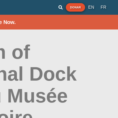
EN
FR
DONAR
e Now.
 of
nal Dock
du Musée
oire