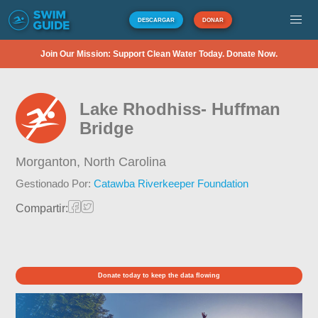
DESCARGAR
DONAR
Join Our Mission: Support Clean Water Today. Donate Now.
Lake Rhodhiss- Huffman
Bridge
Morganton,
North Carolina
Gestionado Por:
Catawba Riverkeeper Foundation
Compartir:
Donate today to keep the data flowing