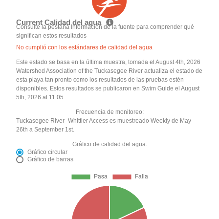
Current Calidad del agua
Consulte la pestaña Información de la fuente para comprender qué
significan estos resultados
No cumplió con los estándares de calidad del agua
Este estado se basa en la última muestra, tomada el August 4th, 2026
Watershed Association of the Tuckasegee River actualiza el estado de
esta playa tan pronto como los resultados de las pruebas estén
disponibles. Estos resultados se publicaron en Swim Guide el August
5th, 2026 at 11:05.
Frecuencia de monitoreo:
Tuckasegee River- Whittier Access es muestreado Weekly de May
26th a September 1st.
Gráfico de calidad del agua:
Gráfico circular
Gráfico de barras