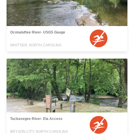
Oconaluftee River- USGS Gauge
WHITTIER, NORTH CAROLINA
Tuckasegee River- Ela Access
BRYSON CITY, NORTH CAROLINA