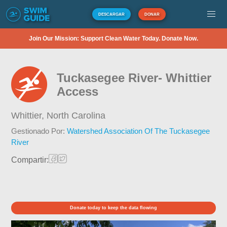
DESCARGAR
DONAR
Join Our Mission: Support Clean Water Today. Donate Now.
Tuckasegee River- Whittier
Access
Whittier,
North Carolina
Gestionado Por:
Watershed Association Of The Tuckasegee
River
Compartir:
Donate today to keep the data flowing