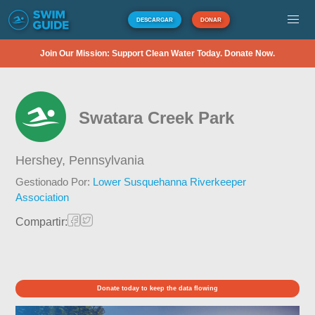
DESCARGAR
DONAR
Join Our Mission: Support Clean Water Today. Donate Now.
Swatara Creek Park
Hershey,
Pennsylvania
Gestionado Por:
Lower Susquehanna Riverkeeper
Association
Compartir:
Donate today to keep the data flowing