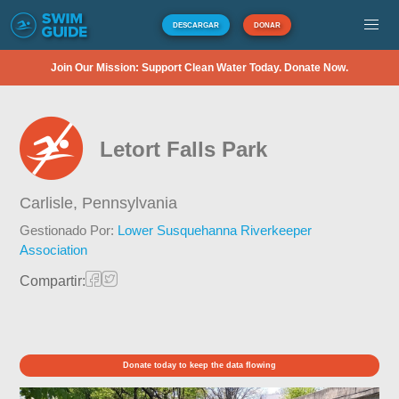
DESCARGAR
DONAR
Join Our Mission: Support Clean Water Today. Donate Now.
Letort Falls Park
Carlisle,
Pennsylvania
Gestionado Por:
Lower Susquehanna Riverkeeper
Association
Compartir:
Donate today to keep the data flowing