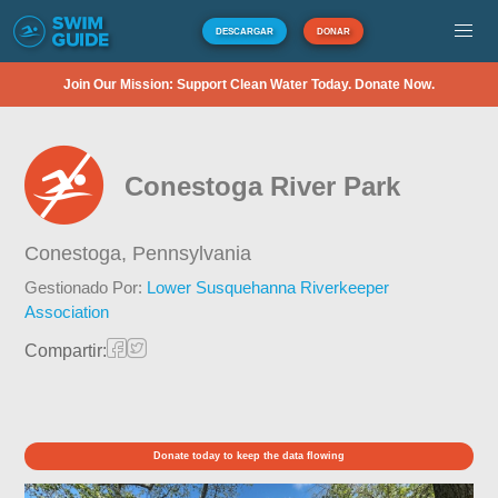
DESCARGAR
DONAR
Join Our Mission: Support Clean Water Today. Donate Now.
Conestoga River Park
Conestoga,
Pennsylvania
Gestionado Por:
Lower Susquehanna Riverkeeper
Association
Compartir:
Donate today to keep the data flowing