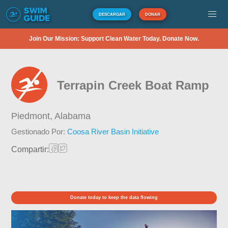
DESCARGAR
DONAR
Join Our Mission: Support Clean Water Today. Donate Now.
Terrapin Creek Boat Ramp
Piedmont,
Alabama
Gestionado Por:
Coosa River Basin Initiative
Compartir:
Donate today to keep the data flowing