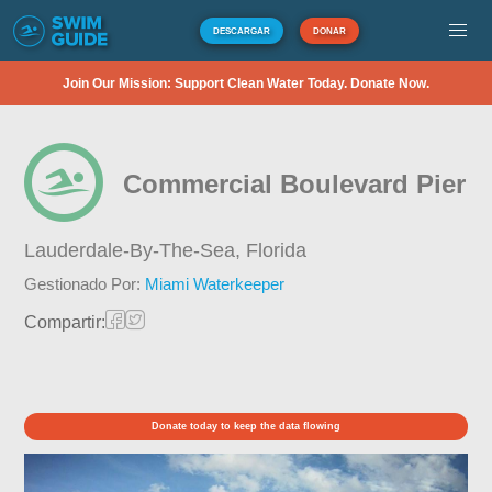
DESCARGAR
DONAR
Join Our Mission: Support Clean Water Today. Donate Now.
Commercial Boulevard Pier
Lauderdale-By-The-Sea,
Florida
Gestionado Por:
Miami Waterkeeper
Compartir:
Donate today to keep the data flowing