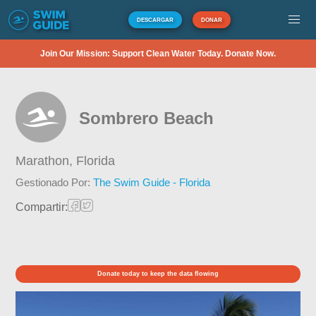
DESCARGAR
DONAR
Join Our Mission: Support Clean Water Today. Donate Now.
Sombrero Beach
Marathon,
Florida
Gestionado Por:
The Swim Guide - Florida
Compartir:
Donate today to keep the data flowing