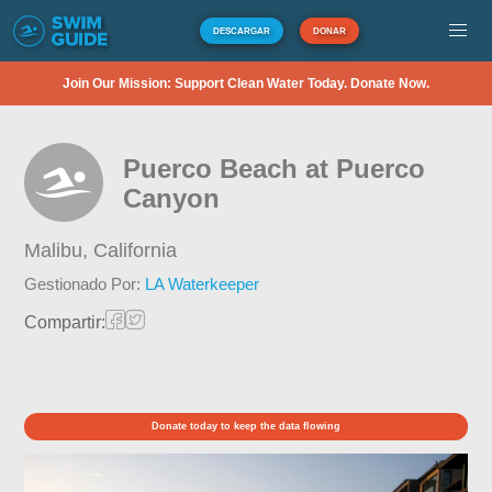
DESCARGAR
DONAR
Join Our Mission: Support Clean Water Today. Donate Now.
Puerco Beach at Puerco
Canyon
Malibu,
California
Gestionado Por:
LA Waterkeeper
Compartir:
Donate today to keep the data flowing