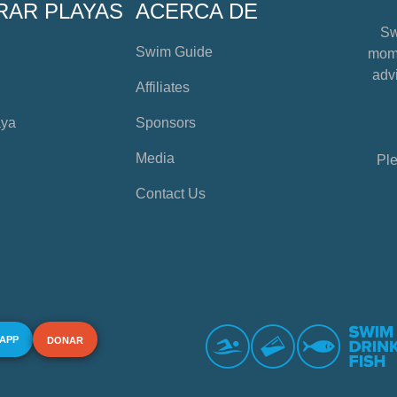
RAR PLAYAS
ACERCA DE
Sw
Swim Guide
mome
advi
Affiliates
aya
Sponsors
Media
Ple
Contact Us
 APP
DONAR