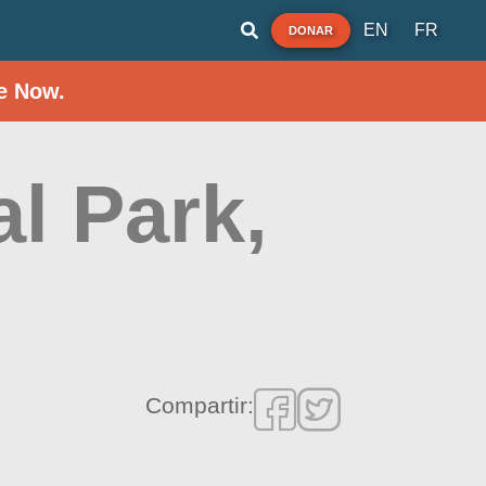
EN
FR
DONAR
e Now.
l Park,
Compartir: