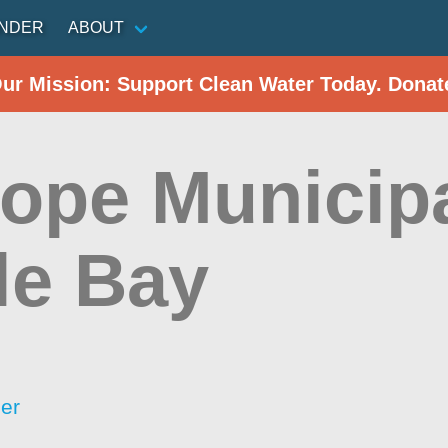
INDER
ABOUT
Our Mission: Support Clean Water Today. Donat
hope Municipa
le Bay
er