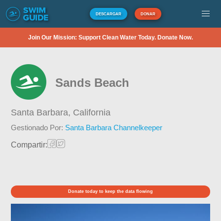
DESCARGAR
DONAR
Join Our Mission: Support Clean Water Today. Donate Now.
Sands Beach
Santa Barbara,
California
Gestionado Por:
Santa Barbara Channelkeeper
Compartir:
Donate today to keep the data flowing