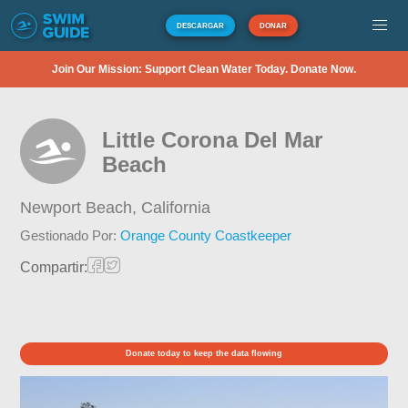
DESCARGAR
DONAR
Join Our Mission: Support Clean Water Today. Donate Now.
Little Corona Del Mar
Beach
Newport Beach,
California
Gestionado Por:
Orange County Coastkeeper
Compartir:
Donate today to keep the data flowing