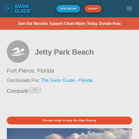
DESCARGAR
DONAR
Join Our Mission: Support Clean Water Today. Donate Now.
Jetty Park Beach
Fort Pierce,
Florida
Gestionado Por:
The Swim Guide - Florida
Compartir:
Donate today to keep the data flowing