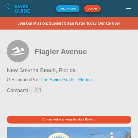
DESCARGAR
DONAR
Join Our Mission: Support Clean Water Today. Donate Now.
Flagler Avenue
New Smyrna Beach,
Florida
Gestionado Por:
The Swim Guide - Florida
Compartir:
Donate today to keep the data flowing