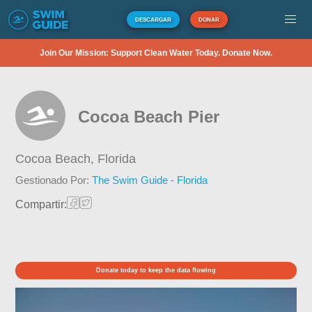
DESCARGAR
DONAR
Join Our Mission: Support Clean Water Today. Donate Now.
Cocoa Beach Pier
Cocoa Beach,
Florida
Gestionado Por:
The Swim Guide - Florida
Compartir:
Donate today to keep the data flowing