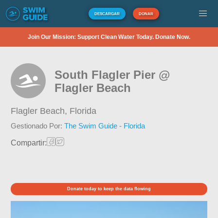
DESCARGAR
DONAR
Join Our Mission: Support Clean Water Today. Donate Now.
South Flagler Pier @
Flagler Beach
Flagler Beach,
Florida
Gestionado Por:
The Swim Guide - Florida
Compartir:
Donate today to keep the data flowing