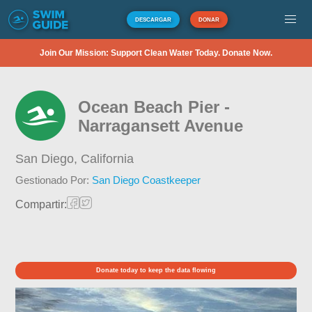
DESCARGAR
DONAR
Join Our Mission: Support Clean Water Today. Donate Now.
Ocean Beach Pier -
Narragansett Avenue
San Diego,
California
Gestionado Por:
San Diego Coastkeeper
Compartir:
Donate today to keep the data flowing