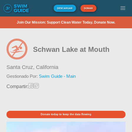
DESCARGAR
DONAR
Join Our Mission: Support Clean Water Today. Donate Now.
Schwan Lake at Mouth
Santa Cruz,
California
Gestionado Por:
Swim Guide - Main
Compartir:
Donate today to keep the data flowing