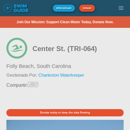
DESCARGAR
DONAR
Join Our Mission: Support Clean Water Today. Donate Now.
Center St. (TRI-064)
Folly Beach,
South Carolina
Gestionado Por:
Charleston Waterkeeper
Compartir:
Donate today to keep the data flowing