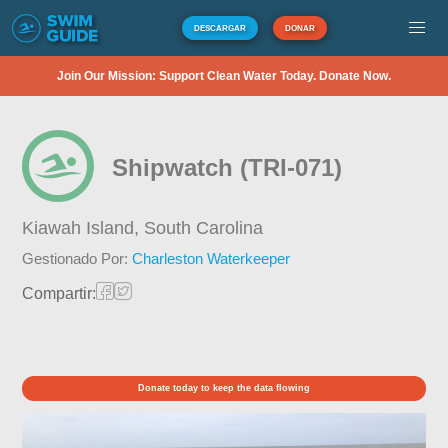
DESCARGAR
DONAR
Join Our Mission: Support Clean Water Today. Donate Now.
Shipwatch (TRI-071)
Kiawah Island,
South Carolina
Gestionado Por:
Charleston Waterkeeper
Compartir:
Donate today to keep the data flowing