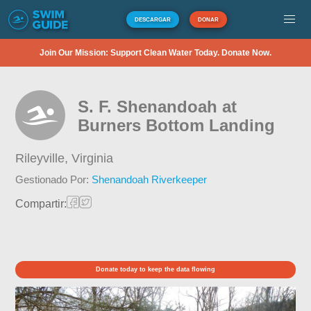
DESCARGAR
DONAR
Join Our Mission: Support Clean Water Today. Donate Now.
S. F. Shenandoah at
Burners Bottom Landing
Rileyville,
Virginia
Gestionado Por:
Shenandoah Riverkeeper
Compartir:
Donate today to keep the data flowing