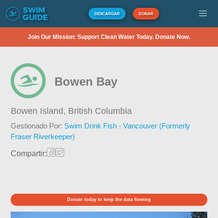
DESCARGAR
DONAR
Join Our Mission: Support Clean Water Today. Donate Now.
Bowen Bay
Bowen Island,
British Columbia
Gestionado Por:
Swim Drink Fish - Vancouver (Formerly
Fraser Riverkeeper)
Compartir:
Donate today to keep the data flowing