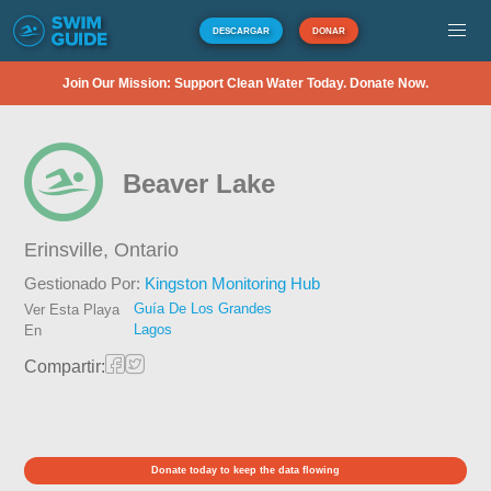
DESCARGAR
DONAR
Join Our Mission: Support Clean Water Today. Donate Now.
Beaver Lake
Erinsville,
Ontario
Gestionado Por:
Kingston Monitoring Hub
Guía De Los Grandes
Ver Esta Playa
Lagos
En
Compartir:
Donate today to keep the data flowing