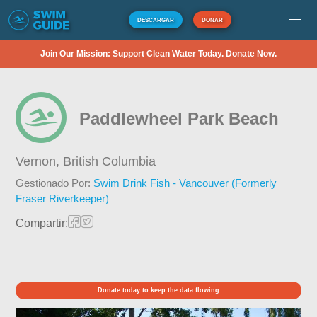
DESCARGAR
DONAR
Join Our Mission: Support Clean Water Today. Donate Now.
Paddlewheel Park Beach
Vernon,
British Columbia
Gestionado Por:
Swim Drink Fish - Vancouver (Formerly
Fraser Riverkeeper)
Compartir:
Donate today to keep the data flowing